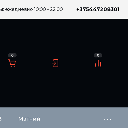
+375447208301
: ежедневно 10:00 - 22:00
0
0
3
Магний
• • •