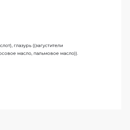
от), глазурь ((загустители
осовое масло, пальмовое масло)).