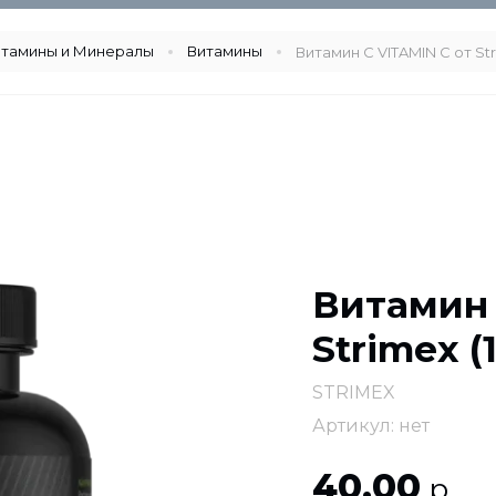
тамины и Минералы
Витамины
Витамин С VITAMIN C от Str
Витамин 
Strimex (
STRIMEX
Артикул:
нет
40,00
р.