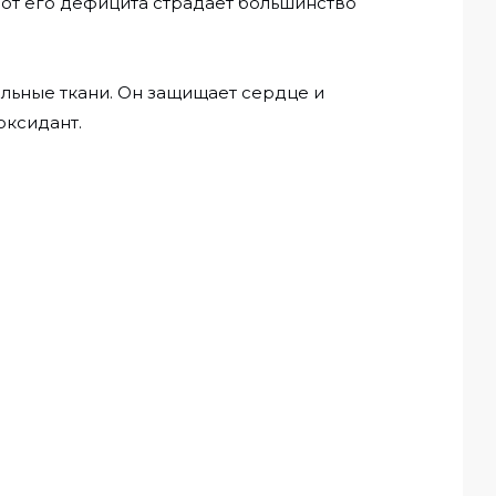
 от его дефицита страдает большинство
ельные ткани. Он защищает сердце и
оксидант.