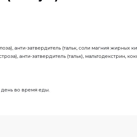
а), анти-затвердитель (тальк, соли магния жирных кисл
оза), анти-затвердитель (тальк), мальтодекстрин, кок
в день во время еды.