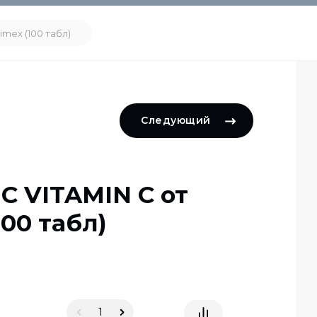
imex (100 табл)
Следующий
С VITAMIN C от
100 табл)