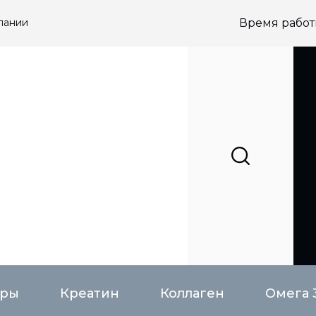
пании
Время работы
еры
Креатин
Коллаген
Омега 